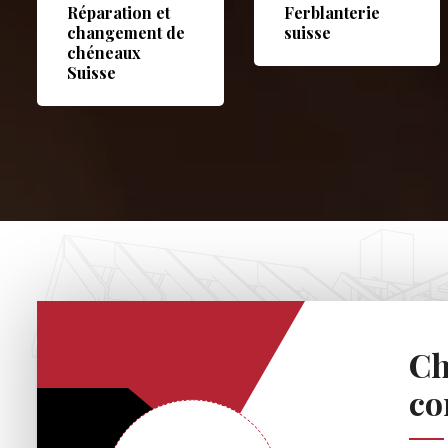
Réparation et
Ferblanterie
changement de
suisse
chéneaux
Suisse
Ch
co