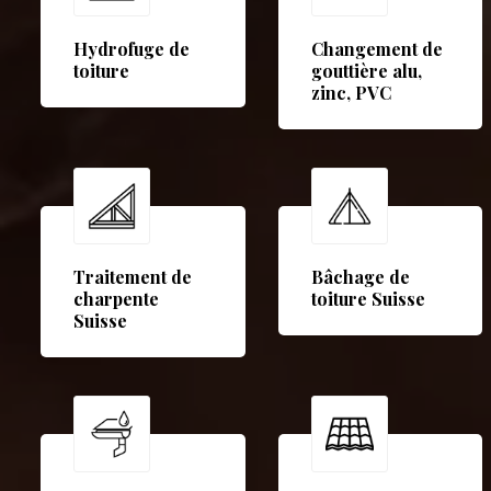
Hydrofuge de
Changement de
toiture
gouttière alu,
zinc, PVC
Traitement de
Bâchage de
charpente
toiture Suisse
Suisse