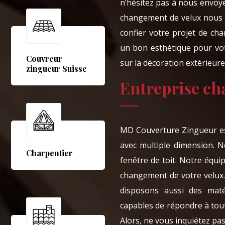
n’hésitez pas à nous envoy
changement de velux nous a
confier votre projet de c
un bon esthétique pour votr
Couvreur
sur la décoration extérieur
zingueur Suisse
Entreprise ch
MD Couverture Zingueur est
avec multiple dimension. 
Charpentier
fenêtre de toit. Notre équi
changement de votre velux
disposons aussi des mat
capables de répondre à tout
Alors, ne vous inquiétez pa