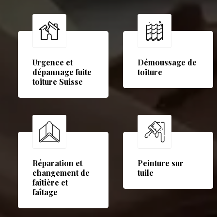
Urgence et
Démoussage de
dépannage fuite
toiture
toiture Suisse
Réparation et
Peinture sur
changement de
tuile
faîtière et
faîtage