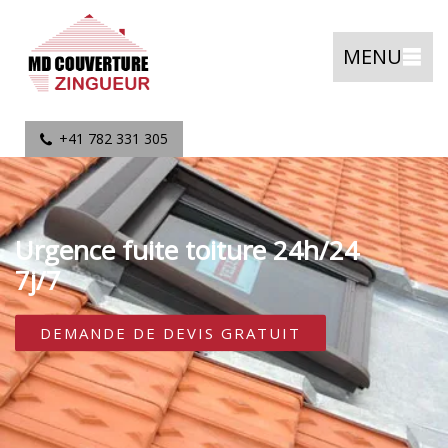
MENU
+41 782 331 305
Urgence fuite toiture 24h/24
7j/7
DEMANDE DE DEVIS GRATUIT