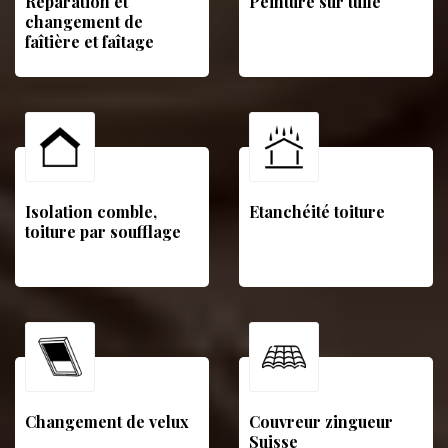
Réparation et
Peinture sur tuile
changement de
faîtière et faîtage
Isolation comble,
Etanchéité toiture
toiture par soufflage
Changement de velux
Couvreur zingueur
Suisse