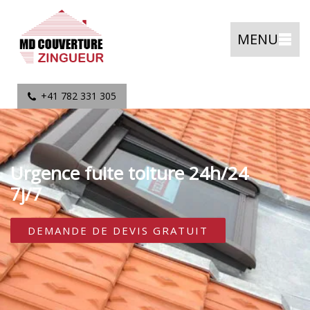
MENU
+41 782 331 305
Urgence fuite toiture 24h/24
7j/7
DEMANDE DE DEVIS GRATUIT