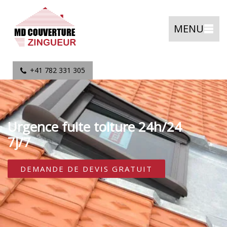
MENU
+41 782 331 305
Urgence fuite toiture 24h/24
7j/7
DEMANDE DE DEVIS GRATUIT