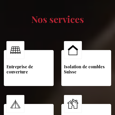
Nos services
Entreprise de
Isolation de combles
couverture
Suisse