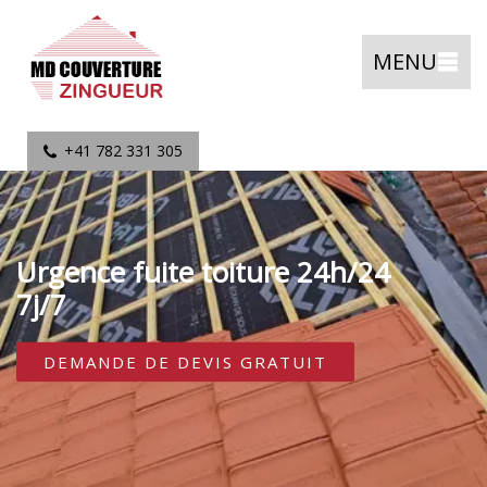
MENU
+41 782 331 305
Urgence fuite toiture 24h/24
7j/7
DEMANDE DE DEVIS GRATUIT