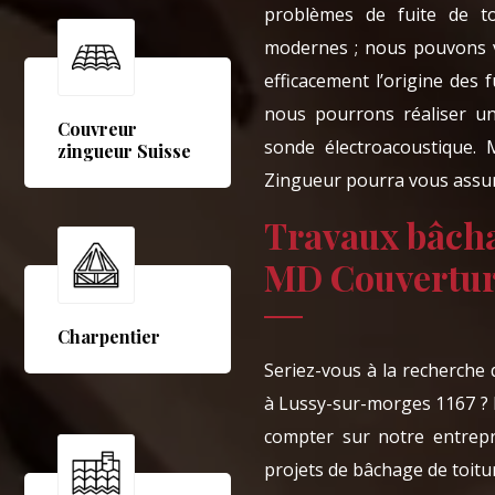
problèmes de fuite de toi
modernes ; nous pouvons v
efficacement l’origine des 
nous pourrons réaliser u
Couvreur
sonde électroacoustique.
zingueur Suisse
Zingueur pourra vous assure
Travaux bâcha
MD Couvertur
Charpentier
Seriez-vous à la recherche
à Lussy-sur-morges 1167 ? 
compter sur notre entrep
projets de bâchage de toitu