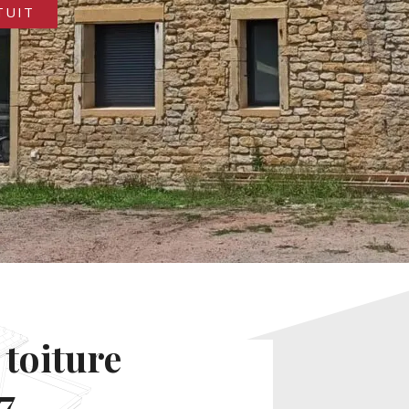
TUIT
 toiture
7