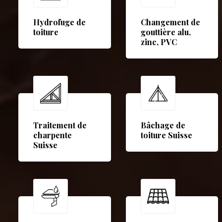
Hydrofuge de
Changement de
toiture
gouttière alu,
zinc, PVC
Traitement de
Bâchage de
charpente
toiture Suisse
Suisse