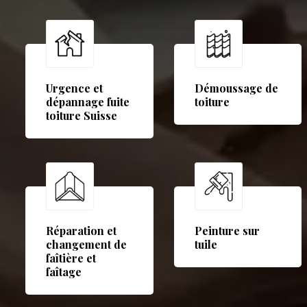
Urgence et
Démoussage de
dépannage fuite
toiture
toiture Suisse
Réparation et
Peinture sur
changement de
tuile
faîtière et
faîtage