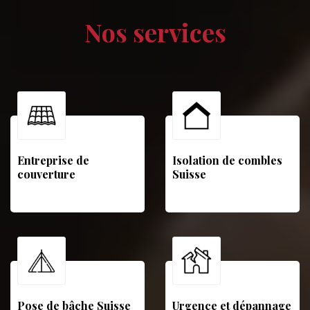
Nos services
Entreprise de
Isolation de combles
couverture
Suisse
Pose de bâche Suisse
Urgence et dépannage