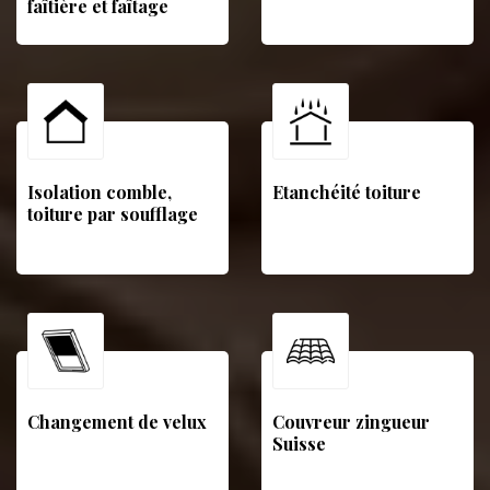
faîtière et faîtage
Isolation comble,
Etanchéité toiture
toiture par soufflage
Changement de velux
Couvreur zingueur
Suisse