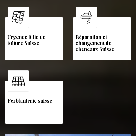
Urgence fuite de
Réparation et
toiture Suisse
changement de
chéneaux Suisse
Ferblanterie suisse