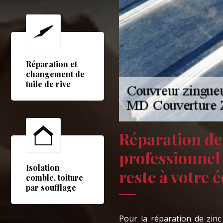
Réparation et
changement de
tuile de rive
Réparation de 
professionne
Isolation
reste à votre 
comble, toiture
par soufflage
Pour la réparation de zin