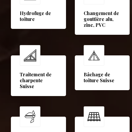
Hydrofuge de
Changement de
toiture
gouttière alu,
zinc, PVC
Traitement de
Bâchage de
charpente
toiture Suisse
Suisse