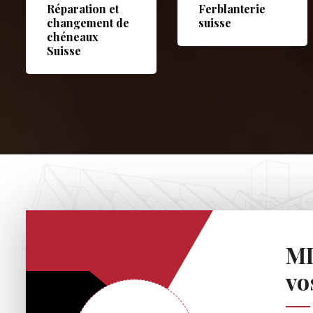
Réparation et
Ferblanterie
changement de
suisse
chéneaux
Suisse
MD
vo