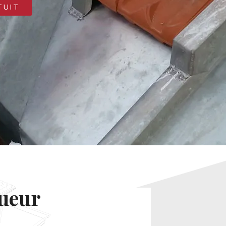
TUIT
gueur