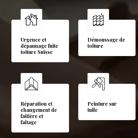
Urgence et
Démoussage de
dépannage fuite
toiture
toiture Suisse
Réparation et
Peinture sur
changement de
tuile
faîtière et
faîtage