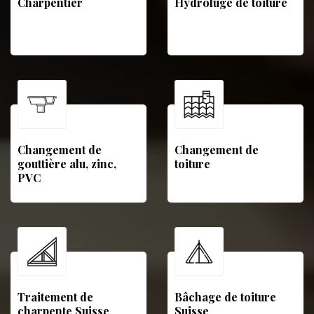
Charpentier
Hydrofuge de toiture
Changement de
Changement de
gouttière alu, zinc,
toiture
PVC
Traitement de
Bâchage de toiture
charpente Suisse
Suisse