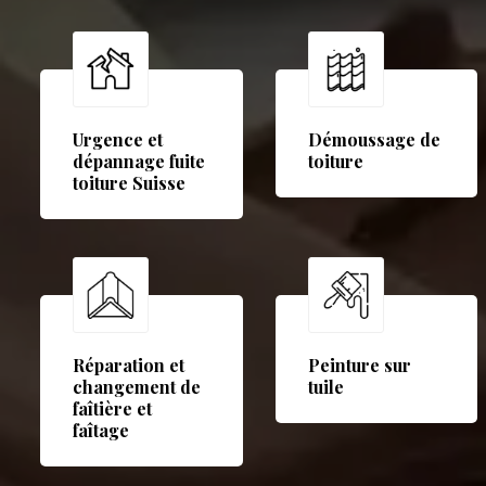
Urgence et
Démoussage de
dépannage fuite
toiture
toiture Suisse
Réparation et
Peinture sur
changement de
tuile
faîtière et
faîtage