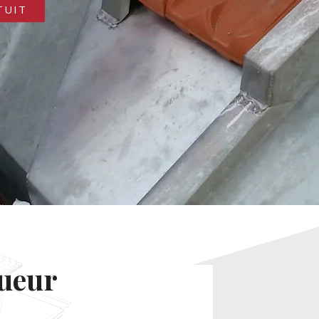
TUIT
gueur