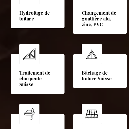
Hydrofuge de
Changement de
toiture
gouttière alu,
zinc, PVC
Traitement de
Bâchage de
charpente
toiture Suisse
Suisse