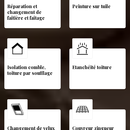
Réparation et
Peinture sur tuile
changement de
faîtière et faîtage
Isolation comble,
Etanchéité toiture
toiture par soufflage
Changement de velux
Couvreur zingueur