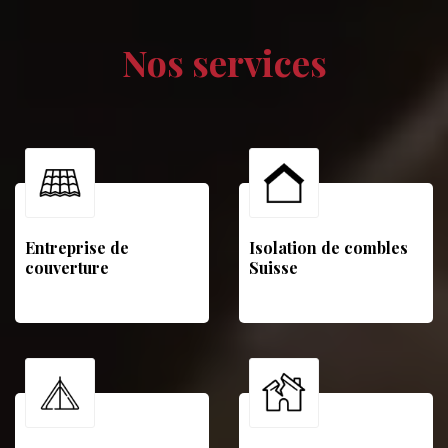
Nos services
Entreprise de
Isolation de combles
couverture
Suisse