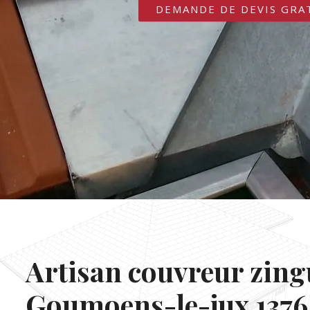
DEMANDE DE DEVIS GRA
Artisan couvreur zin
Goumoens-le-jux 1376