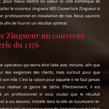
 pour mieux mettre en valeur ce coté esthétique de
tacter le couvreur zingueur MD Couverture Zingueur si
un professionnel en installation de rive. Nous saurons
 afin de fournir un résultat optimal.
e Zingueur un couvreur
rie du 1376
e opération qui devra être faite avec minutie, afin que
eur des exigences des clients, mais surtout pour que
son rôle. C’est la raison pour laquelle il ne faut jamais
ur réaliser ce genre de tâche. Effectivement, il est
 à un professionnel si vous voulez que le résultat
et à vos besoins. Installé dans la ville de Goumoens-le-
ngueur est un couvreur pose de zinguerie sur qui vous