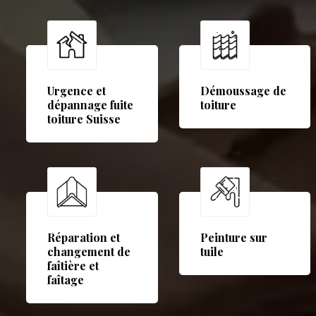
Urgence et
Démoussage de
dépannage fuite
toiture
toiture Suisse
Réparation et
Peinture sur
changement de
tuile
faîtière et
faîtage