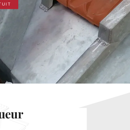
TUIT
gueur