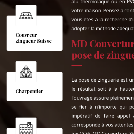
alu thermolaqué ou en PVC
votre maison. Pensez à con
vous êtes à la recherche d’
adopter la méthode adéquate
Couvreur
MD Couvertur
zingueur Suisse
pose de zingue
La pose de zinguerie est un
le résultat soit à la haut
Charpentier
l’ouvrage assure pleinement 
se fier à n’importe qui po
impératif de faire appel
corresponde à vos attentes 
jux 1376, MD Couverture Zi