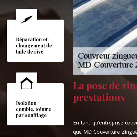
Réparation et
changement de
tuile de rive
La pose de zin
prestations
Isolation
comble, toiture
par soufflage
En tant qu’entreprise couv
que MD Couverture Zingueu