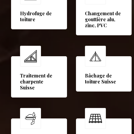
Hydrofuge de
Changement de
toiture
gouttière alu,
zinc, PVC
Traitement de
Bâchage de
charpente
toiture Suisse
Suisse