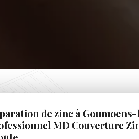
paration de zinc à Goumoens-la
ofessionnel MD Couverture Zin
oute