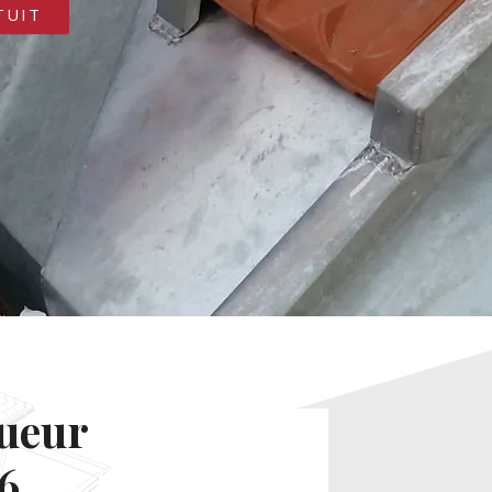
TUIT
gueur
6