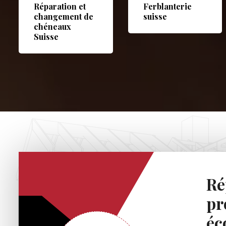
Réparation et
Ferblanterie
changement de
suisse
chéneaux
Suisse
Ré
pr
éc