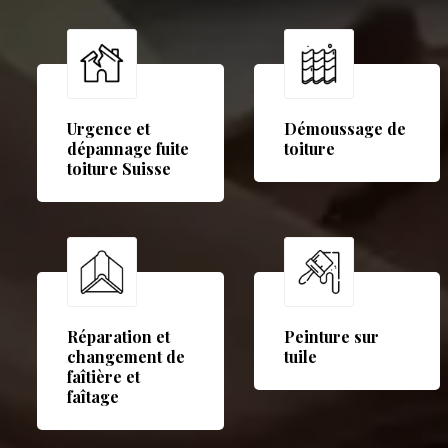
Urgence et
Démoussage de
dépannage fuite
toiture
toiture Suisse
Réparation et
Peinture sur
changement de
tuile
faîtière et
faîtage