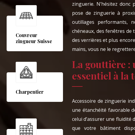
zinguerie. N’hésitez donc
pose de zinguerie à proxi
outillages performants, 
chéneaux, des fenêtres de t
Couvreur
des verrières et plus encor
zingueur Suisse
mains, vous ne le regretter
La gouttière :
essentiel à la 
Charpentier
Accessoire de zinguerie in
une étanchéité favorable de
celui d’assurer une fluidité
que votre bâtiment dispo