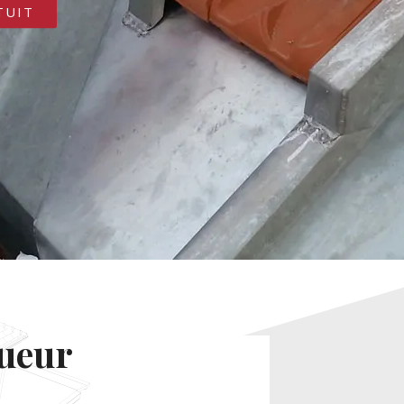
TUIT
gueur