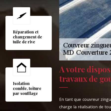
Réparation et
changement de
tuile de rive
A votre dispos
travaux de gou
Isolation
comble, toiture
par soufflage
En tant que couvreur zingu
charge la réalisation de to