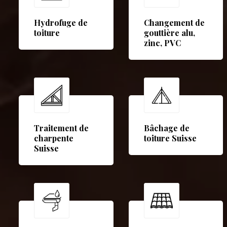
Hydrofuge de
Changement de
toiture
gouttière alu,
zinc, PVC
Traitement de
Bâchage de
charpente
toiture Suisse
Suisse