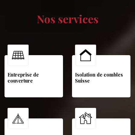
Nos services
Entreprise de
Isolation de combles
couverture
Suisse