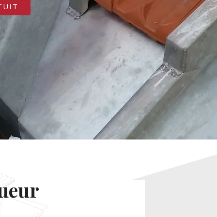
TUIT
gueur