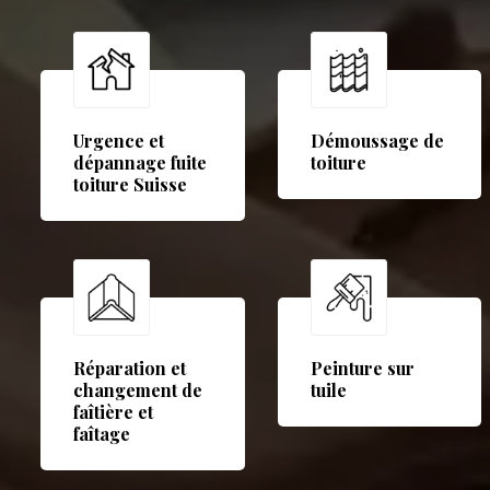
Urgence et
Démoussage de
dépannage fuite
toiture
toiture Suisse
Réparation et
Peinture sur
changement de
tuile
faîtière et
faîtage