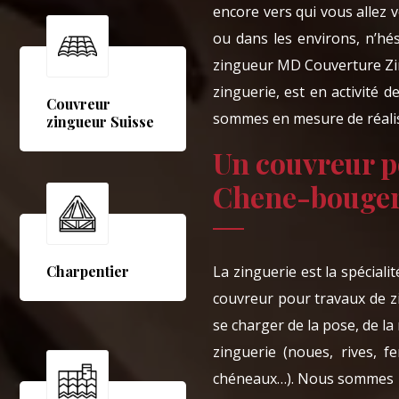
encore vers qui vous allez
ou dans les environs, n’hé
zingueur MD Couverture Zin
zinguerie, est en activité 
Couvreur
sommes en mesure de réaliser
zingueur Suisse
Un couvreur p
Chene-bougeri
La zinguerie est la spécial
Charpentier
couvreur pour travaux de z
se charger de la pose, de la
zinguerie (noues, rives, f
chéneaux…). Nous sommes un