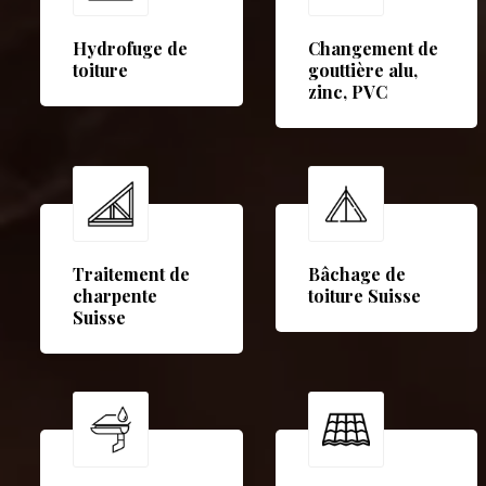
Hydrofuge de
Changement de
toiture
gouttière alu,
zinc, PVC
Traitement de
Bâchage de
charpente
toiture Suisse
Suisse