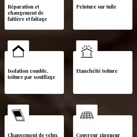
Réparation et
Peinture sur tuile
changement de
faîtière et faîtage
Isolation comble,
Etanchéité toiture
toiture par soufflage
Changement de velux
Couvreur zingueur