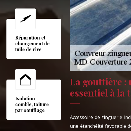
Réparation et
changement de
tuile de rive
La gouttière :
essentiel à la 
Isolation
comble, toiture
par soufflage
Accessoire de zinguerie in
une étanchéité favorable de