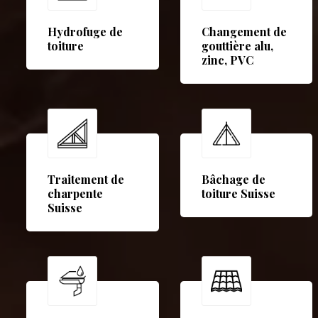
Hydrofuge de
Changement de
toiture
gouttière alu,
zinc, PVC
Traitement de
Bâchage de
charpente
toiture Suisse
Suisse