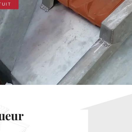
TUIT
gueur