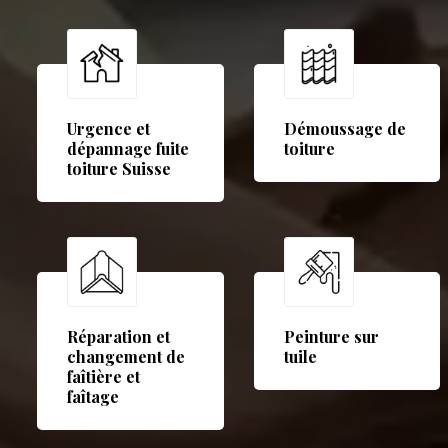
Urgence et
Démoussage de
dépannage fuite
toiture
toiture Suisse
Réparation et
Peinture sur
changement de
tuile
faîtière et
faîtage