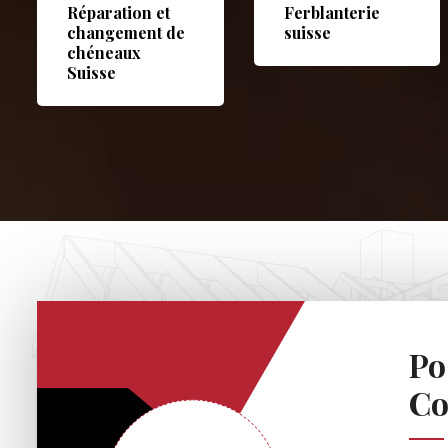
Réparation et
Ferblanterie
changement de
suisse
chéneaux
Suisse
Po
Co